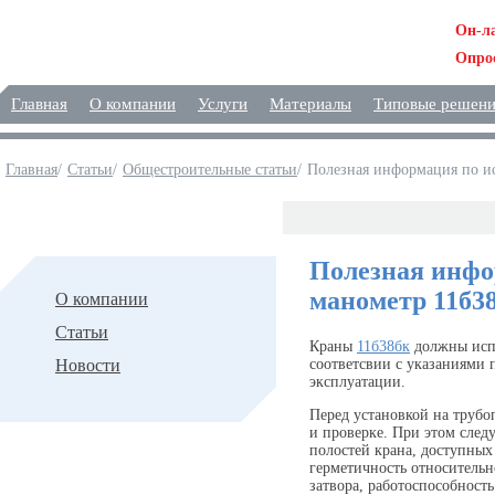
Он-л
Опро
Главная
О компании
Услуги
Материалы
Типовые решен
Главная
/
Статьи
/
Общестроительные статьи
/
Полезная информация по ис
Статьи
Полезная инфо
манометр 11б38
О компании
Статьи
Краны
11б38бк
должны испо
Новости
соответсвии с указаниями 
эксплуатации.
Перед установкой на трубо
и проверке. При этом след
полостей крана, доступных
герметичность относительн
затвора, работоспособность