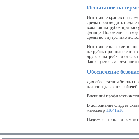
Испытание на герме
Испытание кранов на герм
среды производить подачей
входной патрубок при заг
фланце. Положение затвор
среды во внутренние полос
Испытание на герметичност
патрубок при положении кр
другого патрубка и отверс
Запрещается эксплуатация 
Обеспечение безопа
Для обеспечения безопасно
наличии давления рабочей 
Внешний профилактический 
В дополнение следует сказ
манометр
11б41п18
.
Надеемся что наши рекоме