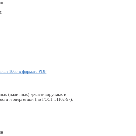
ин
):
план 1003 в формате PDF
тных (наливных) дезактивируемых и
сти и энергетики (по ГОСТ 51102-97).
ин