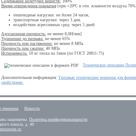
Содержание нелетучих веществ:
100%
Время отверждения покрытия
(при +20ºС и отн. влажности воздуха 70%
пешеходные нагрузки: не более 24 часов,
транспортные нагрузки: через 3 дня,
воздействие агрессивных сред: через 5 дней
Адгезионная прочность:
не менее 8,0Н/мм2
Удлинение до разрыва:
не менее 65%
Прочность при растяжении:
не менее 8 МПа
Прочность при сжатии:
40 МПа
Истираемость:
10 кг песка на 1мкм (по ГОСТ 20811-75)
Техническое описание Поли
Дополнительная информация:
Типовые технические решения для форм
свойствами.
е решения
Новости
ава защищены.
Политика конфиденциальности
.
ного канала, д. 40
ntexprom.ru