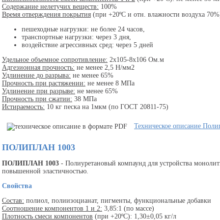
Содержание нелетучих веществ:
100%
Время отверждения покрытия
(при +20ºС и отн. влажности воздуха 70%
пешеходные нагрузки: не более 24 часов,
транспортные нагрузки: через 3 дня,
воздействие агрессивных сред: через 5 дней
Удельное объемное сопротивление:
2х105-8х106 Ом.м
Адгезионная прочность:
не менее 2,5 Н/мм2
Удлинение до разрыва:
не менее 65%
Прочность при растяжении:
не менее 8 МПа
Удлинение при разрыве:
не менее 65%
Прочность при сжатии:
38 МПа
Истираемость:
10 кг песка на 1мкм (по ГОСТ 20811-75)
Техническое описание Поли
ПОЛИПЛАН 1003
ПОЛИПЛАН 1003
- Полиуретановый компаунд для устройства монолит
повышенной эластичностью.
Свойства
Состав:
полиол, полиизоцианат, пигменты, функциональные добавки
Соотношение компонентов 1 и 2:
3,85:1 (по массе)
Плотность смеси компонентов
(при +20ºС): 1,30±0,05 кг/л