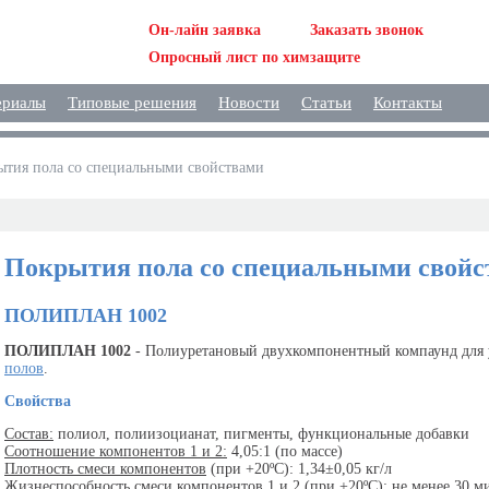
Он-лайн заявка
Заказать звонок
Опросный лист по химзащите
ериалы
Типовые решения
Новости
Статьи
Контакты
ытия пола со специальными свойствами
Покрытия пола со специальными свойс
ПОЛИПЛАН 1002
ПОЛИПЛАН 1002
- Полиуретановый двухкомпонентный компаунд для 
полов
.
Свойства
Состав:
полиол, полиизоцианат, пигменты, функциональные добавки
Соотношение компонентов 1 и 2:
4,05:1 (по массе)
Плотность смеси компонентов
(при +20ºС): 1,34±0,05 кг/л
Жизнеспособность смеси компонентов 1 и 2
(при +20ºС): не менее 30 м