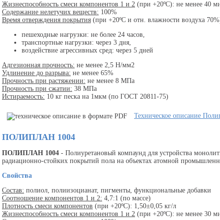
Жизнеспособность смеси компонентов 1 и 2
(при +20ºС): не менее 40 м
Содержание нелетучих веществ:
100%
Время отверждения покрытия
(при +20ºС и отн. влажности воздуха 70%
пешеходные нагрузки: не более 24 часов,
транспортные нагрузки: через 3 дня,
воздействие агрессивных сред: через 5 дней
Адгезионная прочность:
не менее 2,5 Н/мм2
Удлинение до разрыва:
не менее 65%
Прочность при растяжении:
не менее 8 МПа
Прочность при сжатии:
38 МПа
Истираемость:
10 кг песка на 1мкм (по ГОСТ 20811-75)
Техническое описание Поли
ПОЛИПЛАН 1004
ПОЛИПЛАН 1004
- Полиуретановый компаунд для устройства моноли
радиационно-стойких покрытий пола на объектах атомной промышленно
Свойства
Состав:
полиол, полиизоцианат, пигменты, функциональные добавки
Соотношение компонентов 1 и 2:
4,7:1 (по массе)
Плотность смеси компонентов
(при +20ºС): 1,50±0,05 кг/л
Жизнеспособность смеси компонентов 1 и 2
(при +20ºС): не менее 30 м