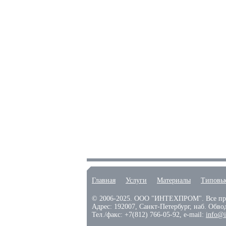
Главная
Услуги
Материалы
Типовы
© 2006-2025.
ООО "ИНТЕХПРОМ". Все пр
Адрес: 192007,
Санкт-Петербург
,
наб. Обвод
Тел./факс:
+7(812) 766-05-92
, e-mail:
info@i