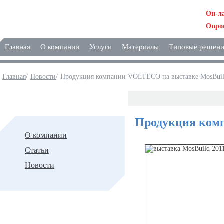
Он-л
Опро
Главная
О компании
Услуги
Материалы
Типовые решен
Главная
/
Новости
/
Продукция компании VOLTECO на выставке МosBuil
Новости
Продукция ком
О компании
Статьи
Новости