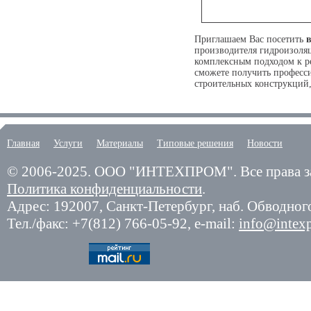
Приглашаем Вас посетить
в
производителя гидроизоля
комплексным подходом к р
сможете получить професс
строительных конструкций
Главная
Услуги
Материалы
Типовые решения
Новости
© 2006-2025.
ООО "ИНТЕХПРОМ". Все права з
Политика конфиденциальности
.
Адрес: 192007,
Санкт-Петербург
,
наб. Обводного
Тел./факс:
+7(812) 766-05-92
, e-mail:
info@intex