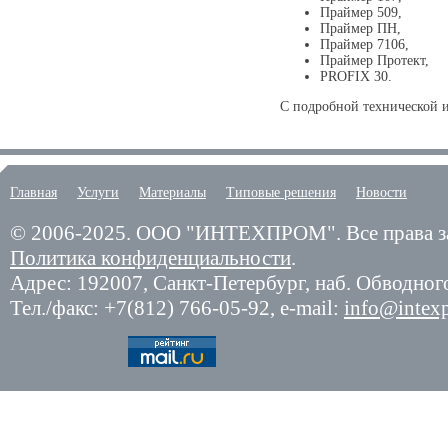
Праймер 509,
Праймер ПН,
Праймер 7106,
Праймер Протект,
PROFIX 30.
С подробной технической 
Главная
Услуги
Материалы
Типовые решения
Новости
© 2006-2025.
ООО "ИНТЕХПРОМ". Все права з
Политика конфиденциальности
.
Адрес: 192007,
Санкт-Петербург
,
наб. Обводного
Тел./факс:
+7(812) 766-05-92
, e-mail:
info@intex