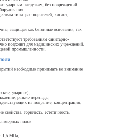
ит ударным нагрузкам, без повреждений
борудования.
ствам типа: растворителей, кислот,
чны, защищая как бетонные основания, так
ответствуют требованиям санитарно-
ично подходит для медицинских учреждений,
ищевой промышленности.
пола
крытий необходимо принимать во внимание
еские, ударные);
аждение, резкие перепады;
оздействующих на покрытие, концентрация,
 свойства, горючесть, эстетичность.
олимерных полов:
е 1,5 МПа,