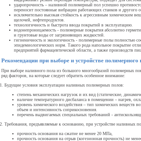
ударопрочность – наливной полимерный пол успешно противосто
переносит постоянные вибрации работающих станков и другого о
исключительно высокая стойкость к агрессивным химическим веще
щелочей, нефтепродуктов.
технологичность и быстрота ввода покрытий в эксплуатацию.
водонепроницаемость - полимерные покрытия абсолютно гермети
и грунтовые воды от загрязняющих жидкостей.
гигиеничность и экологичность - полимерные полы полностью со
эпидемиологических норм. Такого рода напольное покрытие отл
предприятий фармацевтической области, а также производств п
Рекомендации при выборе и устройстве полимерного 
При выборе наливного пола из большого многообразий полимерных по
ряд факторов, на которые следует обратить особенное внимание:
Будущие условия эксплуатации наливных полимерных полов:
степень механических нагрузок и их вид (статические, динамич
наличие температурного дисбаланса в помещении – нагрев, охл
уровень химического воздействия – тип химических веществ в
объем и интенсивность соприкосновения.
перечень выдвигаемых специальных требований - антискользящие
Требования, предъявляемые к основанию, при устройстве наливных п
прочность основания на сжатие не менее 20 МПа,
прочность основания на отрыв (когезионная прочность) не мене