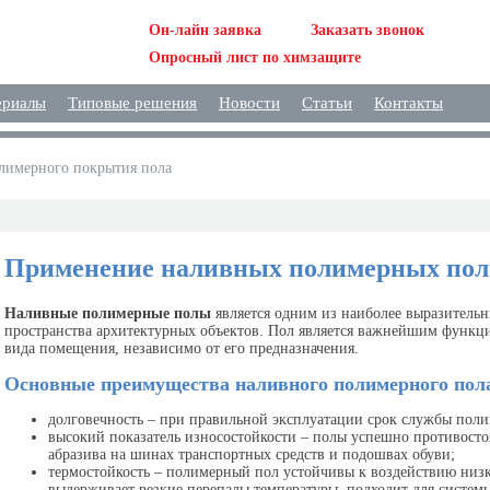
Он-лайн заявка
Заказать звонок
Опросный лист по химзащите
ериалы
Типовые решения
Новости
Статьи
Контакты
лимерного покрытия пола
Применение наливных полимерных пол
Наливные полимерные полы
является одним из наиболее выразительн
пространства архитектурных объектов. Пол является важнейшим функц
вида помещения, независимо от его предназначения.
Основные преимущества наливного полимерного пол
долговечность – при правильной эксплуатации срок службы полим
высокий показатель износостойкости – полы успешно противост
абразива на шинах транспортных средств и подошвах обуви;
термостойкость – полимерный пол устойчивы к воздействию низк
выдерживает резкие перепады температуры, подходит для систем