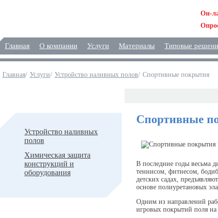
Он-л
Опро
Главная
О компании
Услуги
Материалы
Типовые решен
Главная
/
Услуги
/
Устройство наливных полов
/
Спортивные покрытия
Услуги
Спортивные п
Устройство наливных
полов
Химическая защита
конструкций и
В последние годы весьма д
теннисом, фитнесом, боди
оборудования
детских садах, предъявляю
основе полиуретановых эла
Одним из направлений рабо
игровых покрытий поля на 