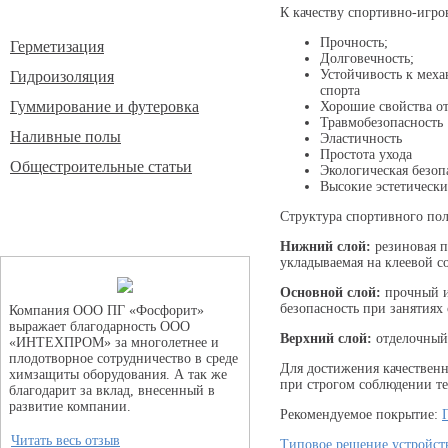
Информация
К качеству спортивно-игро
Прочность;
Герметизация
Долговечность;
Устойчивость к меха
Гидроизоляция
спорта
Гуммирование и футеровка
Хорошие свойства от
Травмобезопасность
Наливные полы
Эластичность
Простота ухода
Общестроительные статьи
Экологическая безоп
Высокие эстетически
Отзывы
Структура спортивного пол
Нижний слой:
резиновая п
укладываемая на клеевой со
Основной слой:
прочный и
безопасность при занятиях
Компания ООО ПГ «Фосфорит»
выражает благодарность ООО
Верхний слой:
отделочный
«ИНТЕХПРОМ» за многолетнее и
плодотворное сотрудничество в среде
Для достижения качествен
химзащиты оборудования. А так же
при строгом соблюдении т
благодарит за вклад, внесенный в
развитие компании.
Рекомендуемое покрытие:
Читать весь отзыв
Типовое решение устройст