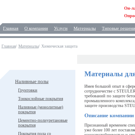
Он-л
Опро
Главная
О компании
Услуги
Материалы
Типовые решен
Главная
/
Материалы
/
Химическая защита
Материалы
Материалы дл
Наливные полы
Имея большой опыт в сфе
Грунтовки
сотрудничестве с STEULER
требований по защите бет
Тонкослойные покрытия
промышленного комплекса,
защите производства STE
Наливные (монолитные)
покрытия
Описание компани
Цементно-полиуретановые
покрытия
Признанный временем спе
уже более 100 лет поставл
Покрытия пола со
износоустойчивостью и сто