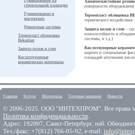
Гуммирование на
Химическистойкие резин
строительной площадке
поверхности оборудования 
Гуммирование в
Термопласт облицовка 
мастерских
термического воздействия.
Ремонтные системы
Защита полов и стен
– сис
износостойкость и облада
Термопласт облицовка
системы, и т.д.)
Bekaplast
Кислотоупорные керамич
Защита полов и стен
кирпич и специальные фас
Кислотоупорные
площадей штучными кислот
керамические материалы
Главная
Услуги
Материалы
Типовые решения
Новости
© 2006-2025.
ООО "ИНТЕХПРОМ". Все права з
Политика конфиденциальности
.
Адрес: 192007,
Санкт-Петербург
,
наб. Обводного
Тел./факс:
+7(812) 766-05-92
, e-mail:
info@intex