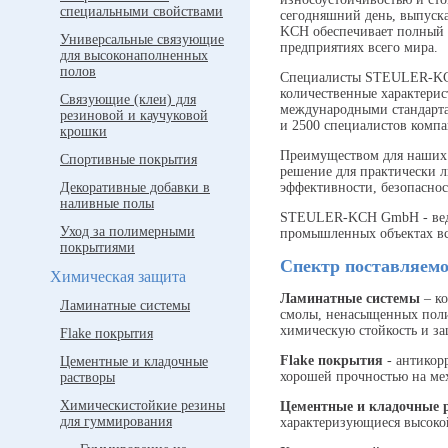
специальными свойствами
сегодняшний день, выпуска
KCH обеспечивает полный 
Универсальные связующие
предприятиях всего мира.
для высоконаполненных
полов
Специалисты STEULER-KCH 
количественные характерис
Связующие (клеи) для
международными стандарт
резиновой и каучуковой
и 2500 специалистов компа
крошки
Преимуществом для наших 
Спортивные покрытия
решение для практически л
Декоративные добавки в
эффективности, безопаснос
наливные полы
STEULER-KCH GmbH - ведущ
Уход за полимерными
промышленных объектах вс
покрытиями
Спектр поставляемо
Химическая защита
Ламинатные системы
– ко
Ламинатные системы
смолы, ненасыщенных поли
химическую стойкость и за
Flake покрытия
Flake покрытия
- антикор
Цементные и кладочные
хорошей прочностью на ме
растворы
Химическистойкие резины
Цементные и кладочные 
для гуммирования
характеризующиеся высоко