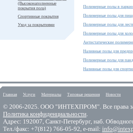
(Высоконаполненные
Полимерные полы в парки
покрытия пола)
Полимерные полы для пищ
Спортивные покрытия
Полимерные полы для лест
Уход за покрытиями
Полимерные полы для холо
Антистатические полимер
Наливные полы для предп
Полимерные полы для панд
Наливные полы для спорти
Главная
Услуги
Материалы
Типовые решения
Новости
© 2006-2025.
ООО "ИНТЕХПРОМ". Все права з
Политика конфиденциальности
.
Адрес: 192007,
Санкт-Петербург
,
наб. Обводного
Тел./факс:
+7(812) 766-05-92
, e-mail:
info@intex