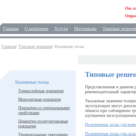
Он-л
Опро
Главная
О компании
Услуги
Материалы
Типовые решен
Главная
/
Типовые решения
/
Наливные полы
Решения
Типовые решен
Наливные полы
Представленные в данном 
Тонкослойные покрытия
рекомендательный характер
Монолитные покрытия
Указанные значения толщин
эксплуатации могут дополн
Покрытия со специальными
объекта при соблюдении т
свойствами
улучшения эксплуатационн
Цементно-полиуретановые
Полимерные полы для ком
покрытия
Полимерные полы для скла
Универсальные связующие