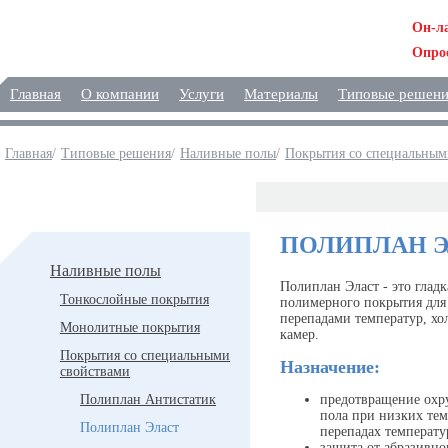
Он-л
Опро
Главная
О компании
Услуги
Материалы
Типовые решен
Главная
/
Типовые решения
/
Наливные полы
/
Покрытия со специальным
Решения
ПОЛИПЛАН Э
Наливные полы
Полиплан Эласт - это гладк
Тонкослойные покрытия
полимерного покрытия для
перепадами температур, х
Монолитные покрытия
камер.
Покрытия со специальными
Назначение:
свойствами
Полиплан Антистатик
предотвращение охр
пола при низких тем
Полиплан Эласт
перепадах температу
защита от абразивно